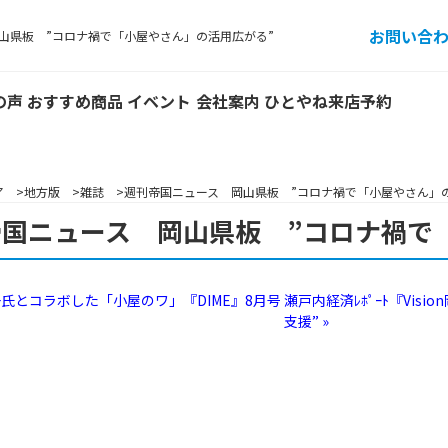
お問い合
山県板 ”コロナ禍で「小屋やさん」の活用広がる”
の声
おすすめ商品
イベント
会社案内
ひとやね来店予約
ア
地方版
雑誌
週刊帝国ニュース 岡山県板 ”コロナ禍で「小屋やさん」
帝国ニュース 岡山県板 ”コロナ禍で
研吾氏とコラボした「小屋のワ」『DIME』8月号
瀬戸内経済ﾚﾎﾟｰﾄ『Vis
支援” »