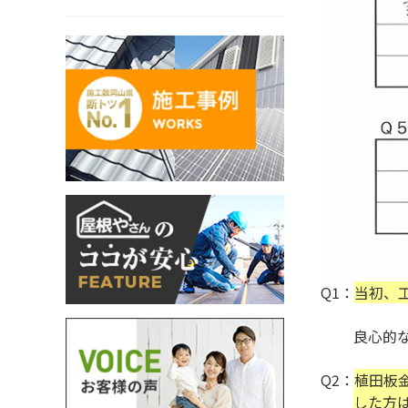
Q1：
当初、
良心的な所
Q2：
植田板
した方