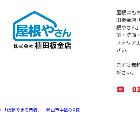
屋根はも
田板金店
根やさん
室・洗面
ステリア
さい。
まずは
無
ださい。
012
« 「信頼できる業者」 岡山市中区のK様