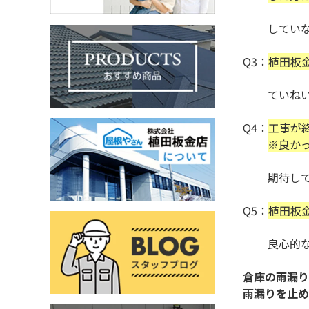
していな
Q3：
植田板
ていねいで
Q4：
工事が
※良か
期待してい
Q5：
植田板
良心的な
倉庫の雨漏り
雨漏りを止め