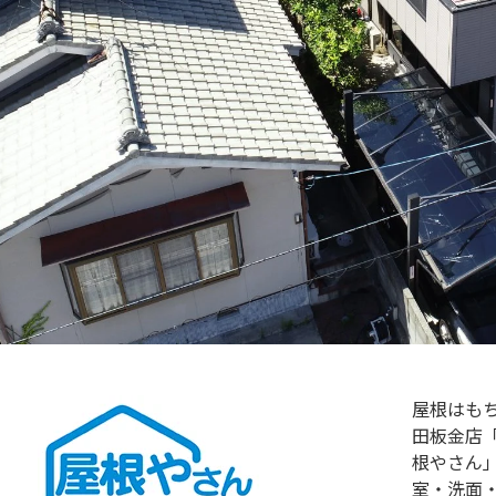
屋根はも
田板金店
根やさん
室・洗面