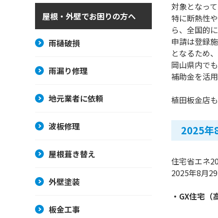
対象となって
屋根・外壁でお困りの方へ
特に断熱性や
ら、全国的に
申請は登録施
雨樋破損
となるため、
岡山県内でも
雨漏り修理
補助金を活用
地元業者に依頼
植田板金店も
波板修理
2025
屋根葺き替え
住宅省エネ2
2025年8
外壁塗装
・GX住宅（
板金工事