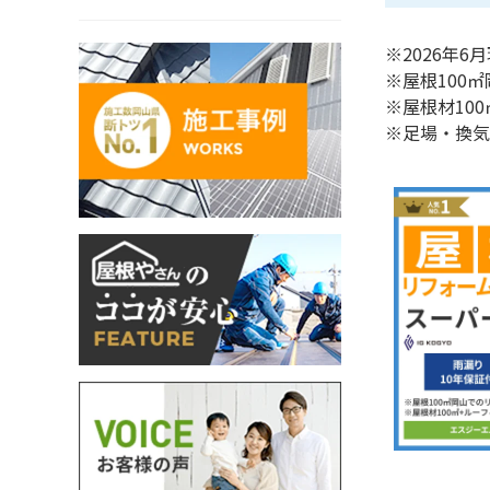
※2026年
※屋根100
※屋根材100
※足場・換気