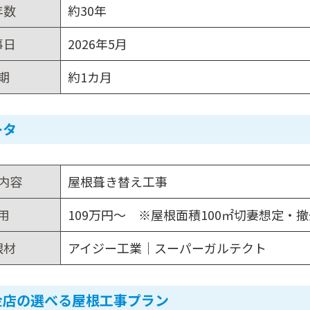
年数
約30年
事日
2026年5月
期
約1カ月
ータ
内容
屋根葺き替え工事
用
109万円～ ※屋根面積100㎡切妻想定・
根材
アイジー工業｜スーパーガルテクト
金店の選べる屋根工事プラン