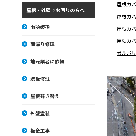
屋根カ
屋根・外壁でお困りの方へ
屋根カ
雨樋破損
屋根カ
屋根カ
雨漏り修理
ガルバ
地元業者に依頼
波板修理
屋根葺き替え
外壁塗装
板金工事